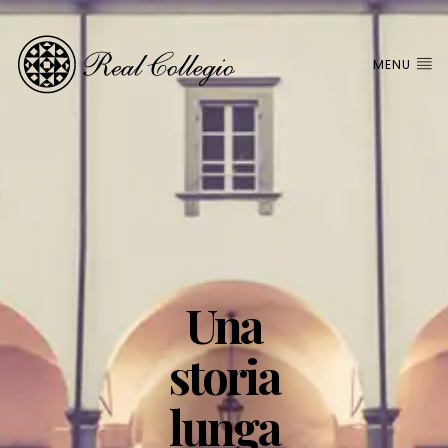
MENU
Una
storia
lunga