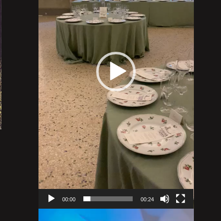
00:00
00:24
Video