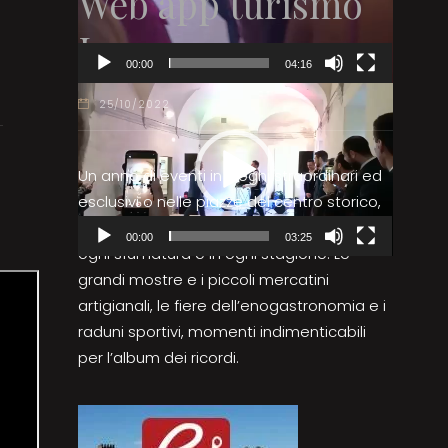
Web app turismo
Lucca
00:00
04:16
Video
25/10/2022
Player
Un anno di eventi in luoghi straordinari ed
esclusivi o nelle piazze del centro storico,
per vivere la città e la Piana di Lucca in
00:00
03:25
ogni sfumatura e in ogni stagione. Le
grandi mostre e i piccoli mercatini
artigianali, le fiere dell’enogastronomia e i
raduni sportivi, momenti indimenticabili
per l’album dei ricordi.