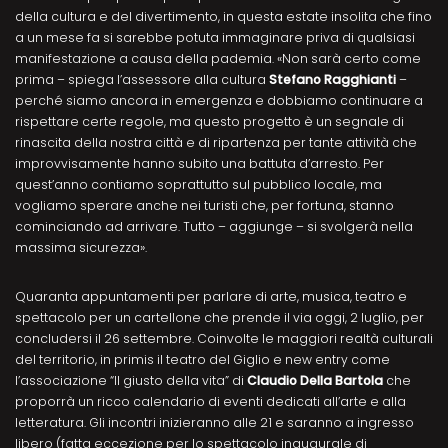
della cultura e del divertimento, in questa estate insolita che fino
a un mese fa si sarebbe potuta immaginare priva di qualsiasi
manifestazione a causa della pademia. «Non sarà certo come
prima – spiega l’assessore alla cultura
Stefano Ragghianti
–
perché siamo ancora in emergenza e dobbiamo continuare a
rispettare certe regole, ma questo progetto è un segnale di
rinascita della nostra città e di ripartenza per tante attività che
improvvisamente hanno subito una battuta d’arresto. Per
quest’anno contiamo soprattutto sul pubblico locale, ma
vogliamo sperare anche nei turisti che, per fortuna, stanno
cominciando ad arrivare. Tutto – aggiunge – si svolgerà nella
massima sicurezza».
Quaranta appuntamenti per parlare di arte, musica, teatro e
spettacolo per un cartellone che prende il via oggi, 2 luglio, per
concludersi il 26 settembre. Coinvolte le maggiori realtà culturali
del territorio, in primis il teatro del Giglio e new entry come
l’associazione “Il giusto della vita” di
Claudio Della Bartola
che
proporrà un ricco calendario di eventi dedicati all’arte e alla
letteratura. Gli incontri inizieranno alle 21 e saranno a ingresso
libero (fatta eccezione per lo spettacolo inaugurale di