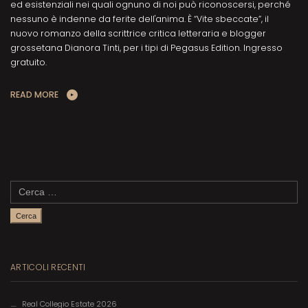
ed esistenziali nei quali ognuno di noi può riconoscersi, perché
nessuno è indenne da ferite dell'anima. È “Vite sbeccate”, il
nuovo romanzo della scrittrice critica letteraria e blogger
grossetana Dianora Tinti, per i tipi di Pegasus Edition. Ingresso
gratuito.
READ MORE
Ricerca
per:
ARTICOLI RECENTI
Real Collegio Estate 2026