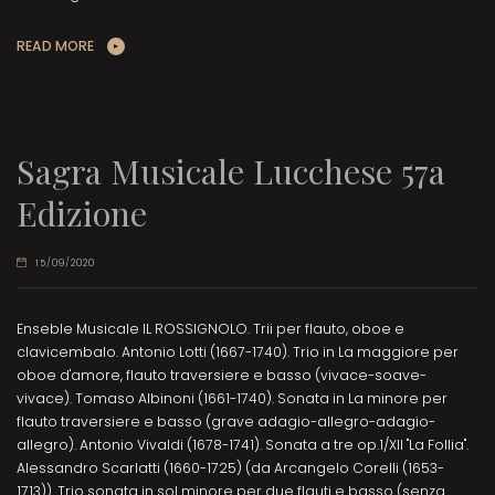
READ MORE
Sagra Musicale Lucchese 57a
Edizione
15/09/2020
Enseble Musicale IL ROSSIGNOLO. Trii per flauto, oboe e
clavicembalo. Antonio Lotti (1667-1740). Trio in La maggiore per
oboe d'amore, flauto traversiere e basso (vivace-soave-
vivace). Tomaso Albinoni (1661-1740). Sonata in La minore per
flauto traversiere e basso (grave adagio-allegro-adagio-
allegro). Antonio Vivaldi (1678-1741). Sonata a tre op.1/XII "La Follia".
Alessandro Scarlatti (1660-1725) (da Arcangelo Corelli (1653-
1713)). Trio sonata in sol minore per due flauti e basso (senza