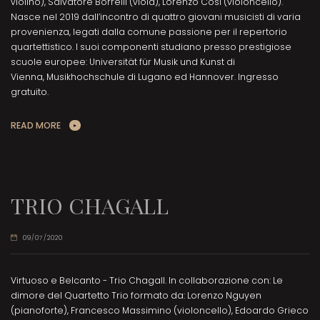
violino), Salvatore Borrelli (viola), Lorenzo Cosi (violoncello).
Nasce nel 2019 dall’incontro di quattro giovani musicisti di varia
provenienza, legati dalla comune passione per il repertorio
quartettistico. I suoi componenti studiano presso prestigiose
scuole europee: Universität für Musik und Kunst di
Vienna, Musikhochschule di Lugano ed Hannover. Ingresso
gratuito.
READ MORE
TRIO CHAGALL
09/07/2020
Virtuoso e Belcanto - Trio Chagall. In collaborazione con: Le
dimore del Quartetto Trio formato da: Lorenzo Nguyen
(pianoforte), Francesco Massimino (violoncello), Edoardo Grieco