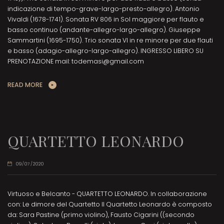
indicazione di tempo-grave-largo-presto-allegro). Antonio
Vivaldi (1678-1741). Sonata RV 806 in Sol maggiore per flauto e
basso continuo (andante-allegro-largo-allegro). Giuseppe
Sammartini (1695-1750). Trio sonata VI in re minore per due flauti
e basso (adagio-allegro-largo-allegro). INGRESSO LIBERO SU
PRENOTAZIONE mail: todemasi@gmail.com
READ MORE
QUARTETTO LEONARDO
09/07/2020
Virtuoso e Belcanto - QUARTETTO LEONARDO. In collaborazione
con: Le dimore del Quartetto Il Quartetto Leonardo è composto
da: Sara Pastine (primo violino), Fausto Cigarini ((secondo